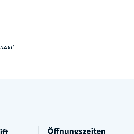
nziell
Öffnungszeiten
ift