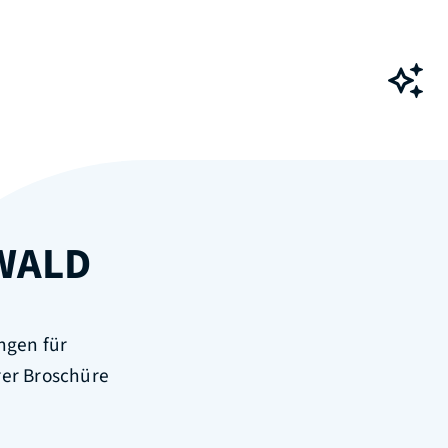
Ch
WALD
ngen für
rer Broschüre