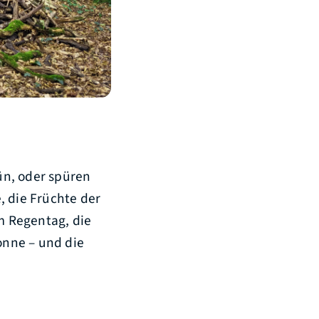
ün, oder spüren
, die Früchte der
m Regentag, die
onne – und die