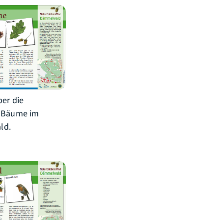
ber die
n Bäume im
ld.