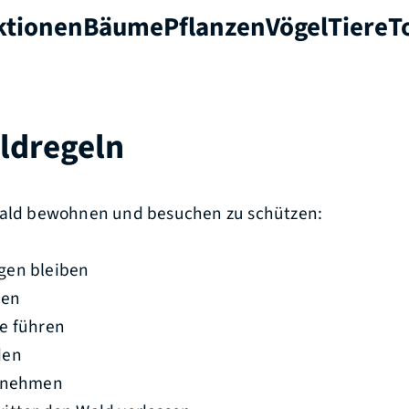
ktionen
Bäume
Pflanzen
Vögel
Tiere
T
ldregeln
Wald bewohnen und besuchen zu schützen:
gen bleiben
hen
e führen
den
itnehmen