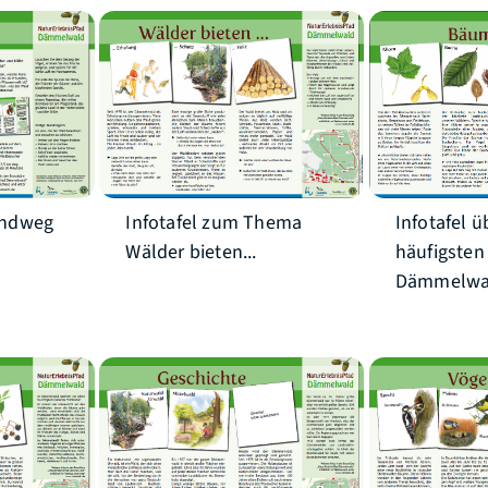
Infotafel ü
undweg
Infotafel zum Thema
häufigste
Wälder bieten...
Dämmelwa