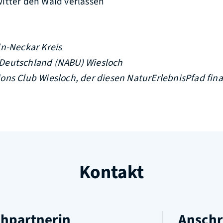
itter den Wald verlassen
in-Neckar Kreis
Deutschland (NABU) Wiesloch
ns Club Wiesloch, der diesen NaturErlebnisPfad fina
Kontakt
hpartnerin
Anschr