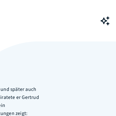
Ch
n und später auch
iratete er Gertrud
ein
tungen zeigt: