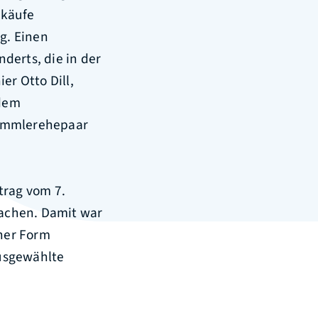
nkäufe
g. Einen
derts, die in der
er Otto Dill,
 dem
Sammlerehepaar
trag vom 7.
achen. Damit war
ner Form
Ausgewählte
.