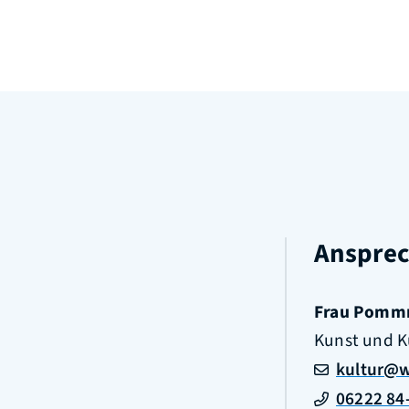
Ansprec
Frau
Pommr
Kunst und K
kultur@w
06222 84