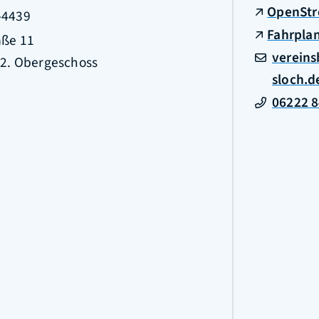
OpenStr
-4439
Fahrpla
aße 11
verein
 2. Obergeschoss
sloch.d
06222 