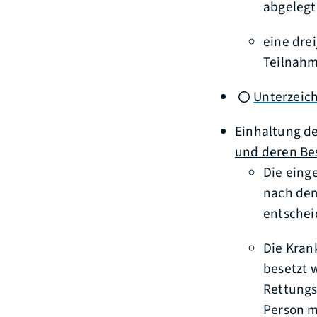
abgelegt
eine dre
Teilnahm
Unterzeic
Einhaltung d
und deren Be
Die eing
nach dem
entschei
Die Kran
besetzt 
Rettungs
Person m