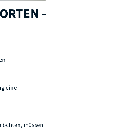
ORTEN -
ten
ng eine
 möchten, müssen