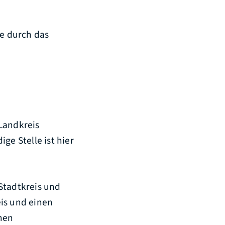
ie durch das
Landkreis
ge Stelle ist hier
tadtkreis und
eis und einen
chen