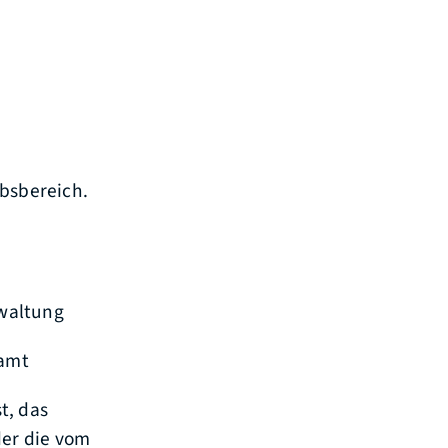
ebsbereich.
rwaltung
samt
t, das
der die vom