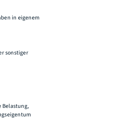
aben in eigenem
r sonstiger
e Belastung,
ungseigentum