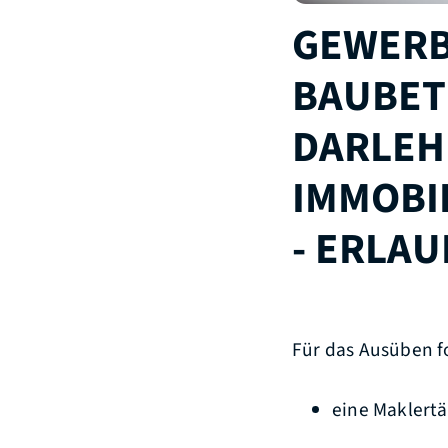
GEWERB
BAUBET
DARLEH
IMMOBI
- ERLA
Für das Ausüben fo
eine Maklertä