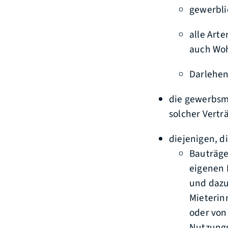
gewerbl
alle Art
auch Wo
Darlehen
die gewerbsm
solcher Vertr
diejenigen, d
Bauträge
eigenen 
und dazu
Mieterin
oder von
Nutzungs