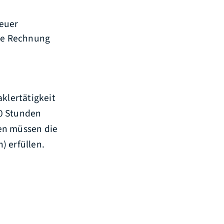
reuer
de Rechnung
aklertätigkeit
20 Stunden
en müssen die
) erfüllen.