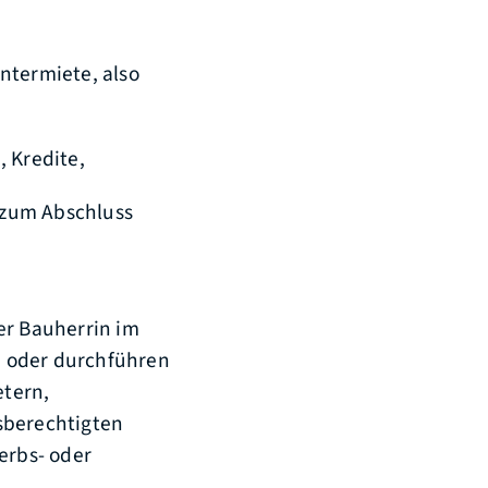
Untermiete,
also
 Kredite,
 zum Abschluss
er Bauherrin im
 oder durchführen
tern,
sberechtigten
rbs- oder