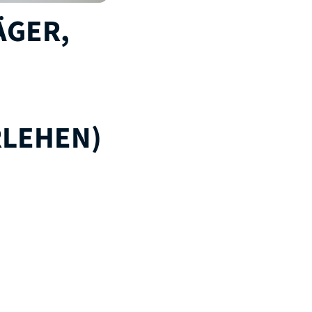
ÄGER,
E
RLEHEN)