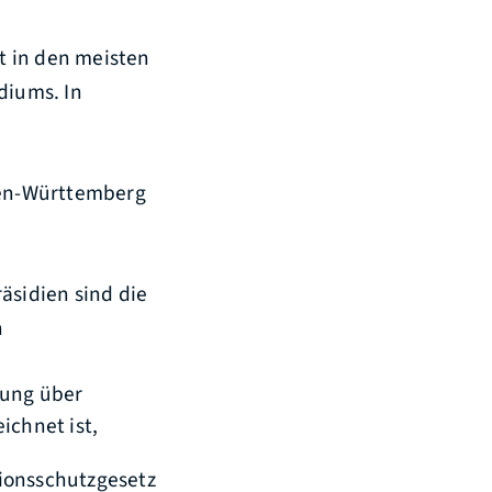
st in den meisten
diums. In
den-Württemberg
äsidien sind die
n
nung über
chnet ist,
ionsschutzgesetz