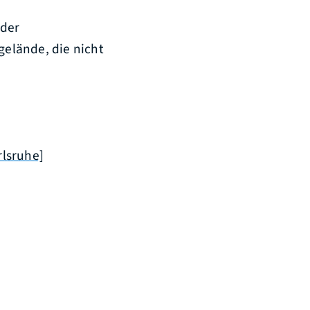
oder
gelände, die nicht
rlsruhe]