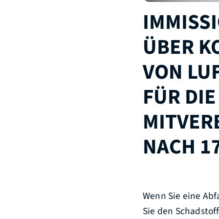
IMMISS
ÜBER K
VON LU
FÜR DI
MITVER
NACH 1
Wenn Sie eine Abf
Sie den Schadstof