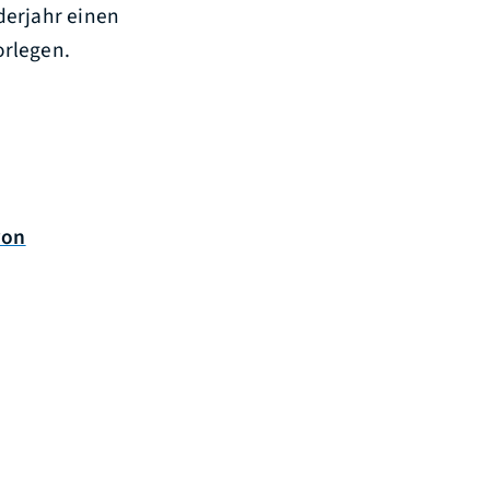
derjahr einen
orlegen.
von