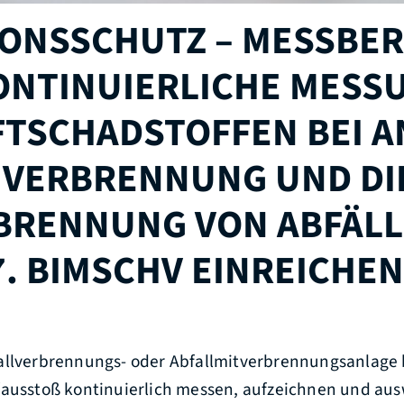
IONSSCHUTZ – MESSBER
ONTINUIERLICHE MESS
FTSCHADSTOFFEN BEI 
E VERBRENNUNG UND DI
BRENNUNG VON ABFÄL
7. BIMSCHV EINREICHEN
allverbrennungs- oder Abfallmitverbrennungsanlage
fausstoß kontinuierlich messen, aufzeichnen und aus