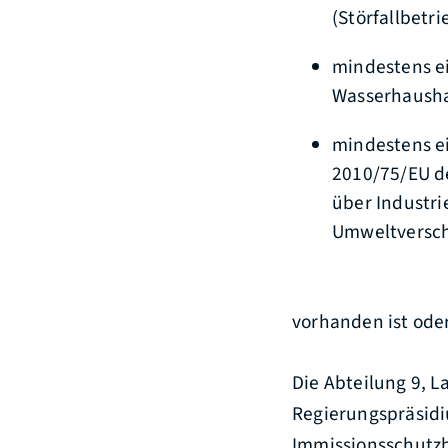
(Störfallbetri
mindestens e
Wasserhausha
mindestens ei
2010/75/EU d
über Industr
Umweltversch
vorhanden ist oder
Die Abteilung 9, 
Regierungspräsidi
Immissionsschutz