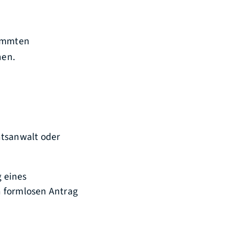
timmten
nen.
htsanwalt oder
 eines
n formlosen Antrag