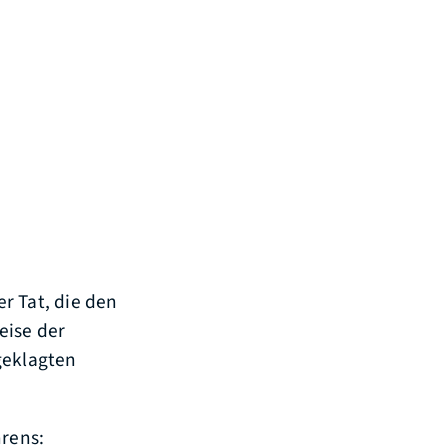
r Tat, die den
eise der
geklagten
hrens: