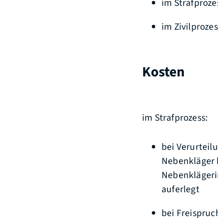
im Strafproze
im Zivilproze
Kosten
im Strafprozess:
bei Verurteil
Nebenkläger b
Nebenklägeri
auferlegt
bei Freispruc