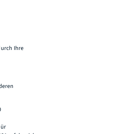
durch Ihre
nderen
0
Für