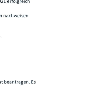
21 erfolgreich
en nachweisen
.
mt beantragen. Es