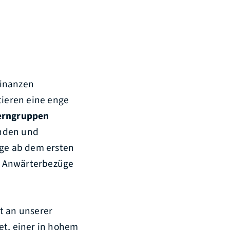
Finanzen
ieren eine enge
erngruppen
enden und
ge ab dem ersten
e Anwärterbezüge
 an unserer
et, einer in hohem