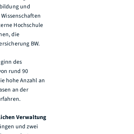
rbildung und
e Wissenschaften
nterne Hochschule
nen, die
ersicherung BW.
eginn des
von rund 90
ie hohe Anzahl an
asen an der
rfahren.
lichen Verwaltung
gängen und zwei