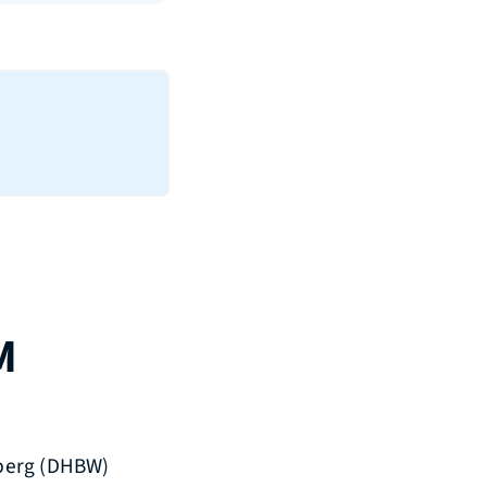
M
berg (DHBW)