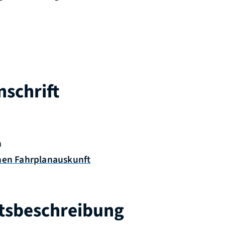
schrift
m
hen Fahrplanauskunft
tsbeschreibung