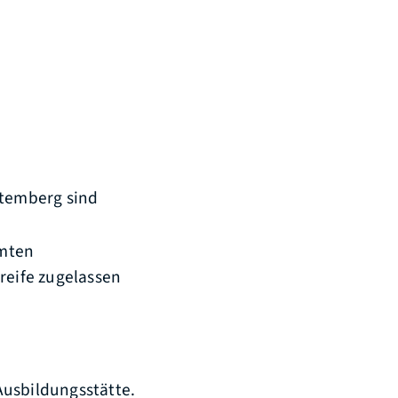
temberg sind
mmten
eife zugelassen
Ausbildungsstätte.