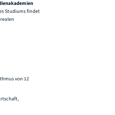
udienakademien
es Studiums findet
 realen
ythmus von 12
rtschaft,