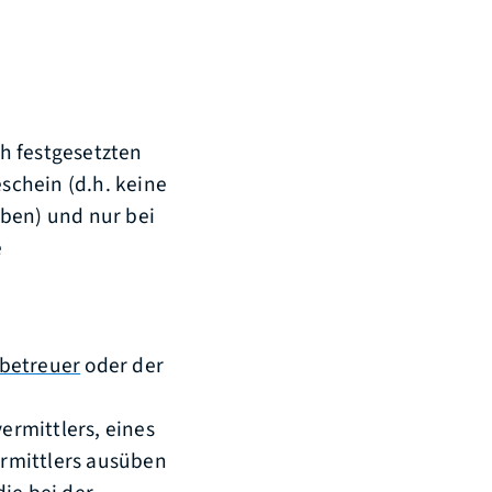
h festgesetzten
chein (d.h. keine
aben) und nur bei
e
ubetreuer
oder der
ermittlers, eines
rmittlers ausüben