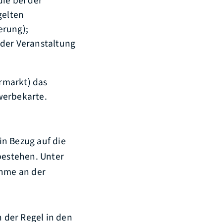
ie bei der
gelten
erung);
 der Veranstaltung
rmarkt) das
werbekarte.
in Bezug auf die
bestehen. Unter
ahme an der
n der Regel in den