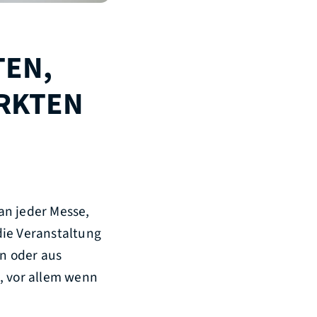
N, W
TEN U
an jeder Messe,
die Veranstaltung
n oder aus
, vor allem wenn