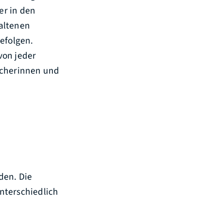
er in den
altenen
efolgen.
von jeder
cherinnen und
den. Die
nterschiedlich