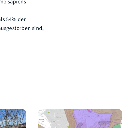
mo sapiens
als 54% der
ausgestorben sind,