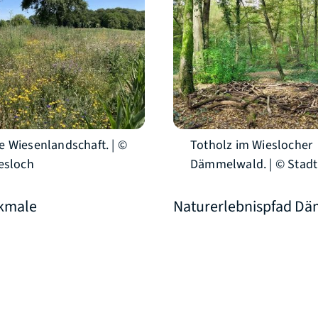
 Wiesenlandschaft. | ©
Totholz im Wieslocher
esloch
Dämmelwald. | © Stadt
kmale
Naturerlebnispfad D